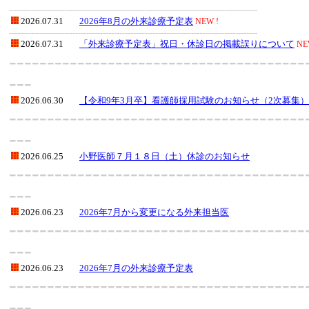
------------------------------------------------------------------------------------------
2026.07.31
2026年8月の外来診療予定表
NEW !
------------------------------------------------------------------------------------------
2026.07.31
「外来診療予定表」祝日・休診日の掲載誤りについて
NE
---------------------------------------
---
2026.06.30
【令和9年3月卒】看護師採用試験のお知らせ（2次募集）
---------------------------------------
---
2026.06.25
小野医師７月１８日（土）休診のお知らせ
---------------------------------------
---
2026.06.23
2026年7月から変更になる外来担当医
---------------------------------------
---
2026.06.23
2026年7月の外来診療予定表
---------------------------------------
---